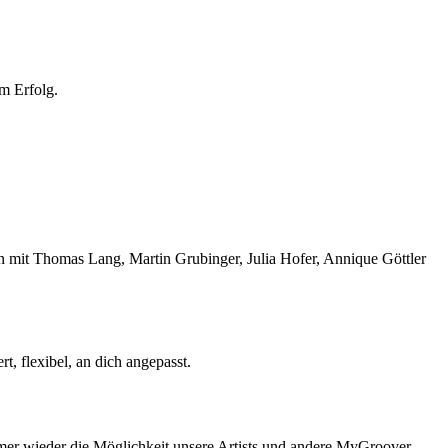
m Erfolg.
ken mit Thomas Lang, Martin Grubinger, Julia Hofer, Annique Göttler
t, flexibel, an dich angepasst.
mer wieder die Möglichkeit unsere Artists und andere MyGroover