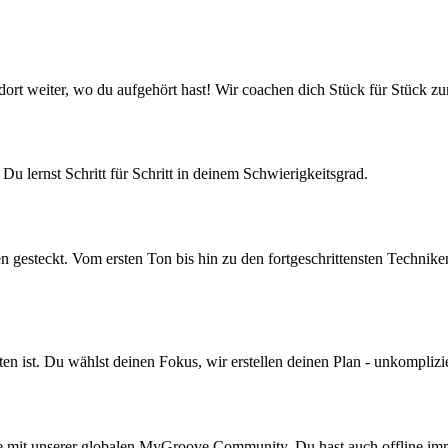
dort weiter, wo du aufgehört hast! Wir coachen dich Stück für Stück zu
u lernst Schritt für Schritt in deinem Schwierigkeitsgrad.
en gesteckt. Vom ersten Ton bis hin zu den fortgeschrittensten Techni
ten ist. Du wählst deinen Fokus, wir erstellen deinen Plan - unkomplizier
e mit unserer globalen MyGroove Community. Du hast auch offline im