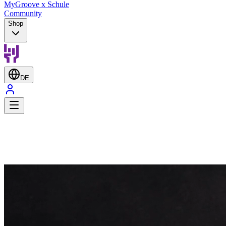
MyGroove x Schule
Community
Shop
DE