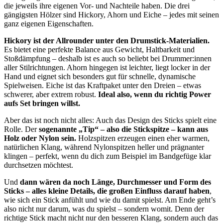
die jeweils ihre eigenen Vor- und Nachteile haben. Die drei
gängigsten Hölzer sind Hickory, Ahorn und Eiche – jedes mit seinen
ganz eigenen Eigenschaften.
Hickory ist der Allrounder unter den Drumstick-Materialien.
Es bietet eine perfekte Balance aus Gewicht, Haltbarkeit und
Stoßdämpfung – deshalb ist es auch so beliebt bei Drummer:innen
aller Stilrichtungen. Ahorn hingegen ist leichter, liegt locker in der
Hand und eignet sich besonders gut für schnelle, dynamische
Spielweisen. Eiche ist das Kraftpaket unter den Dreien – etwas
schwerer, aber extrem robust.
Ideal also, wenn du richtig Power
aufs Set bringen willst.
Aber das ist noch nicht alles: Auch das Design des Sticks spielt eine
Rolle. Der
sogenannte „Tip“ – also die Stickspitze – kann aus
Holz oder Nylon sein.
Holzspitzen erzeugen einen eher warmen,
natürlichen Klang, während Nylonspitzen heller und prägnanter
klingen – perfekt, wenn du dich zum Beispiel im Bandgefüge klar
durchsetzen möchtest.
Und
dann wären da noch Länge, Durchmesser und Form des
Sticks – alles kleine Details, die großen Einfluss darauf haben
,
wie sich ein Stick anfühlt und wie du damit spielst. Am Ende geht’s
also nicht nur darum, was du spielst – sondern womit. Denn der
richtige Stick macht nicht nur den besseren Klang, sondern auch das