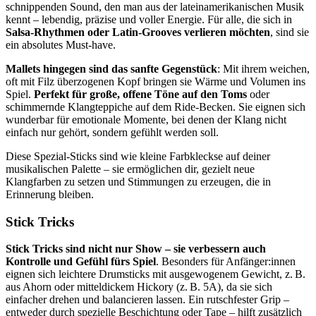
schnippenden Sound, den man aus der lateinamerikanischen Musik
kennt – lebendig, präzise und voller Energie. Für alle, die sich in
Salsa-Rhythmen oder Latin-Grooves verlieren möchten
, sind sie
ein absolutes Must-have.
Mallets hingegen sind das sanfte Gegenstück
: Mit ihrem weichen,
oft mit Filz überzogenen Kopf bringen sie Wärme und Volumen ins
Spiel.
Perfekt für große, offene Töne auf den Toms
oder
schimmernde Klangteppiche auf dem Ride-Becken. Sie eignen sich
wunderbar für emotionale Momente, bei denen der Klang nicht
einfach nur gehört, sondern gefühlt werden soll.
Diese Spezial-Sticks sind wie kleine Farbkleckse auf deiner
musikalischen Palette – sie ermöglichen dir, gezielt neue
Klangfarben zu setzen und Stimmungen zu erzeugen, die in
Erinnerung bleiben.
Stick Tricks
Stick Tricks sind nicht nur Show – sie verbessern auch
Kontrolle und Gefühl fürs Spiel
. Besonders für Anfänger:innen
eignen sich leichtere Drumsticks mit ausgewogenem Gewicht, z. B.
aus Ahorn oder mitteldickem Hickory (z. B. 5A), da sie sich
einfacher drehen und balancieren lassen. Ein rutschfester Grip –
entweder durch spezielle Beschichtung oder Tape – hilft zusätzlich