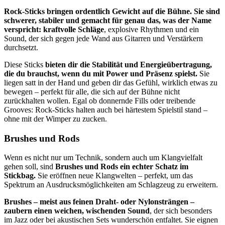
Rock-Sticks bringen ordentlich Gewicht auf die Bühne. Sie sind
schwerer, stabiler und gemacht für genau das, was der Name
verspricht: kraftvolle Schläge
, explosive Rhythmen und ein
Sound, der sich gegen jede Wand aus Gitarren und Verstärkern
durchsetzt.
Diese Sticks
bieten dir die Stabilität und Energieübertragung,
die du brauchst, wenn du mit Power und Präsenz spielst.
Sie
liegen satt in der Hand und geben dir das Gefühl, wirklich etwas zu
bewegen – perfekt für alle, die sich auf der Bühne nicht
zurückhalten wollen. Egal ob donnernde Fills oder treibende
Grooves: Rock-Sticks halten auch bei härtestem Spielstil stand –
ohne mit der Wimper zu zucken.
Brushes und Rods
Wenn es nicht nur um Technik, sondern auch um Klangvielfalt
gehen soll, sind
Brushes und Rods ein echter Schatz im
Stickbag.
Sie eröffnen neue Klangwelten – perfekt, um das
Spektrum an Ausdrucksmöglichkeiten am Schlagzeug zu erweitern.
Brushes – meist aus feinen Draht- oder Nylonsträngen –
zaubern einen weichen, wischenden Sound
, der sich besonders
im Jazz oder bei akustischen Sets wunderschön entfaltet. Sie eignen