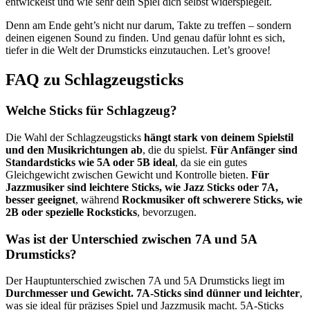
entwickelst und wie sehr dein Spiel dich selbst widerspiegelt.
Denn am Ende geht’s nicht nur darum, Takte zu treffen – sondern
deinen eigenen Sound zu finden. Und genau dafür lohnt es sich,
tiefer in die Welt der Drumsticks einzutauchen. Let’s groove!
FAQ zu Schlagzeugsticks
Welche Sticks für Schlagzeug?
Die Wahl der Schlagzeugsticks
hängt stark von deinem Spielstil
und den Musikrichtungen ab
, die du spielst.
Für Anfänger sind
Standardsticks wie 5A oder 5B ideal
, da sie ein gutes
Gleichgewicht zwischen Gewicht und Kontrolle bieten.
Für
Jazzmusiker sind leichtere Sticks, wie Jazz Sticks oder 7A,
besser geeignet
, während
Rockmusiker oft schwerere Sticks, wie
2B oder spezielle Rocksticks
, bevorzugen.
Was ist der Unterschied zwischen 7A und 5A
Drumsticks?
Der Hauptunterschied zwischen 7A und 5A Drumsticks liegt im
Durchmesser und Gewicht. 7A-Sticks sind dünner und leichter
,
was sie ideal für präzises Spiel und Jazzmusik macht. 5A-Sticks