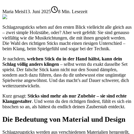
Maria Meisl
13. Juni 2025
8 Min. Lesezeit
Schlagzeugsticks sehen auf den ersten Blick vielleicht alle gleich aus
– zwei simple Holzstäbe, oder? Aber weit gefehlt: Sie sind genauso
vielfältig wie die Musikrichtungen, die mit ihnen gespielt werden.
Die Wahl des richtigen Sticks macht einen riesigen Unterschied –
beim Klang, beim Spielgefühl und sogar bei der Technik.
Je nachdem,
welchen Stick du in der Hand hältst, kann dein
Schlag völlig anders klingen
– selbst wenn du exakt dasselbe Set
spielst. Der falsche Stick kann nicht nur den Sound dämpfen,
sondern auch dazu führen, dass du dir unbewusst eine ungünstige
Spielweise angewöhnst. Und das macht’s auf Dauer schwerer, dich
weiterzuentwickeln.
Kurz gesagt:
Sticks sind mehr als nur Zubehör
– sie sind echte
Klanggestalter
. Und wenn du den richtigen findest, fühlt es sich ein
bisschen so an, als hättest du endlich deinen Zauberstab entdeckt.
Die Bedeutung von Material und Design
Schlagzeugsticks werden aus verschiedenen Materialien hergestellt,