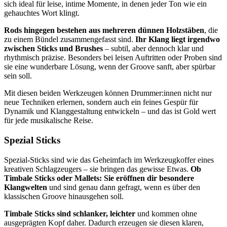
sich ideal für leise, intime Momente, in denen jeder Ton wie ein
gehauchtes Wort klingt.
Rods hingegen bestehen aus mehreren dünnen Holzstäben
, die
zu einem Bündel zusammengefasst sind.
Ihr Klang liegt irgendwo
zwischen Sticks und Brushes
– subtil, aber dennoch klar und
rhythmisch präzise. Besonders bei leisen Auftritten oder Proben sind
sie eine wunderbare Lösung, wenn der Groove sanft, aber spürbar
sein soll.
Mit diesen beiden Werkzeugen können Drummer:innen nicht nur
neue Techniken erlernen, sondern auch ein feines Gespür für
Dynamik und Klanggestaltung entwickeln – und das ist Gold wert
für jede musikalische Reise.
Spezial Sticks
Spezial-Sticks sind wie das Geheimfach im Werkzeugkoffer eines
kreativen Schlagzeugers – sie bringen das gewisse Etwas.
Ob
Timbale Sticks oder Mallets: Sie eröffnen dir besondere
Klangwelten
und sind genau dann gefragt, wenn es über den
klassischen Groove hinausgehen soll.
Timbale Sticks sind schlanker, leichter
und kommen ohne
ausgeprägten Kopf daher. Dadurch erzeugen sie diesen klaren,