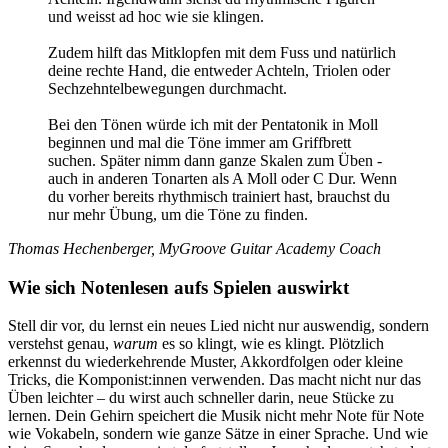
und weisst ad hoc wie sie klingen.
Zudem hilft das Mitklopfen mit dem Fuss und natürlich
deine rechte Hand, die entweder Achteln, Triolen oder
Sechzehntelbewegungen durchmacht.
Bei den Tönen würde ich mit der Pentatonik in Moll
beginnen und mal die Töne immer am Griffbrett
suchen. Später nimm dann ganze Skalen zum Üben -
auch in anderen Tonarten als A Moll oder C Dur. Wenn
du vorher bereits rhythmisch trainiert hast, brauchst du
nur mehr Übung, um die Töne zu finden.
Thomas Hechenberger, MyGroove Guitar Academy Coach
Wie sich Notenlesen aufs Spielen auswirkt
Stell dir vor, du lernst ein neues Lied nicht nur auswendig, sondern
verstehst genau,
warum
es so klingt, wie es klingt. Plötzlich
erkennst du wiederkehrende Muster, Akkordfolgen oder kleine
Tricks, die Komponist:innen verwenden. Das macht nicht nur das
Üben leichter – du wirst auch schneller darin, neue Stücke zu
lernen. Dein Gehirn speichert die Musik nicht mehr Note für Note
wie Vokabeln, sondern wie ganze Sätze in einer Sprache. Und wie