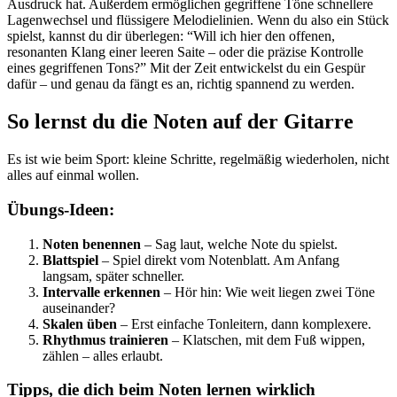
Ausdruck hat. Außerdem ermöglichen gegriffene Töne schnellere
Lagenwechsel und flüssigere Melodielinien. Wenn du also ein Stück
spielst, kannst du dir überlegen: “Will ich hier den offenen,
resonanten Klang einer leeren Saite – oder die präzise Kontrolle
eines gegriffenen Tons?” Mit der Zeit entwickelst du ein Gespür
dafür – und genau da fängt es an, richtig spannend zu werden.
So lernst du die Noten auf der Gitarre
Es ist wie beim Sport: kleine Schritte, regelmäßig wiederholen, nicht
alles auf einmal wollen.
Übungs-Ideen:
Noten benennen
– Sag laut, welche Note du spielst.
Blattspiel
– Spiel direkt vom Notenblatt. Am Anfang
langsam, später schneller.
Intervalle erkennen
– Hör hin: Wie weit liegen zwei Töne
auseinander?
Skalen üben
– Erst einfache Tonleitern, dann komplexere.
Rhythmus trainieren
– Klatschen, mit dem Fuß wippen,
zählen – alles erlaubt.
Tipps, die dich beim Noten lernen wirklich