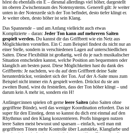
hörst du ebenfalls ein E – diesmal allerdings viel höher, dargestellt
im oberen Zwischenraum des Notensystems. Generell gilt: Je weiter
unten in der Notenzeile sich der Ton befindet, desto tiefer klingt er.
Je weiter oben, desto höher ist sein Klang.
Das Spannende – und am Anfang vielleicht auch etwas
Komplizierte – daran:
Jeder Ton kann auf mehreren Saiten
gespielt werden.
Du kannst dir das Griffbrett wie ein Netz aus
Möglichkeiten vorstellen. Ein C zum Beispiel findest du nicht nur an
einer Stelle, sondern in verschiedenen Lagen auf unterschiedlichen
Saiten. Diese Flexibilität ist großartig, weil du je nach musikalischer
Situation entscheiden kannst, welche Position am bequemsten oder
klanglich am besten passt. Diese Möglichkeiten hast du dank des
Griffbretts: Je nachdem, wo du auf dem Griffbrett deine Saite
herunterdrückst, verändert sich der Ton. Auf der A-Saite muss zum
Beispiel nicht immer ein A gespielt werden. Drückst du sie am
zweiten Bund, wirst du feststellen, dass der Ton höher klingt – und
darum kein A mehr ist, sondern ein H!
Anfänger:innen spielen oft gerne
leere Saiten
(also Saiten ohne
gegriffene Bünde), weil das weniger Koordination erfordert. Das ist
super für den Einstieg, denn so kannst du dich erst einmal auf den
Rhythmus und den Klang konzentrieren. Profis hingegen nutzen
leere Saiten meist bewusst und sparsam – einfach, weil man mit
gegriffenen Tönen mehr Kontrolle über Lautstärke, Klangfarbe und